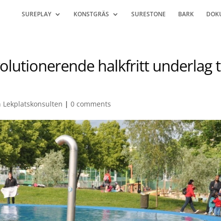
SUREPLAY
KONSTGRÄS
SURESTONE
BARK
DOK
olutionerende halkfritt underlag ti
n Lekplatskonsulten
|
0 comments