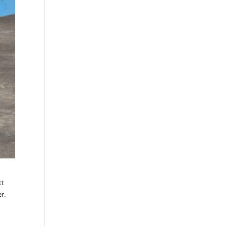
tt
er.