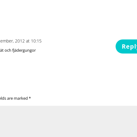
tember, 2012 at 10:15
Repl
nät och fjädergungor
ields are marked
*