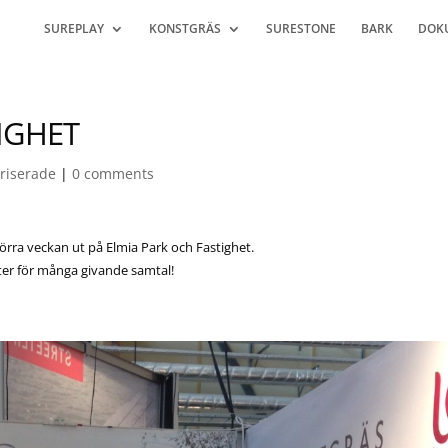
SUREPLAY
KONSTGRÄS
SURESTONE
BARK
DOK
IGHET
riserade
|
0 comments
örra veckan ut på Elmia Park och Fastighet.
nter för många givande samtal!