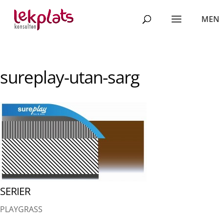
sureplay-utan-sarg
SERIER
PLAYGRASS